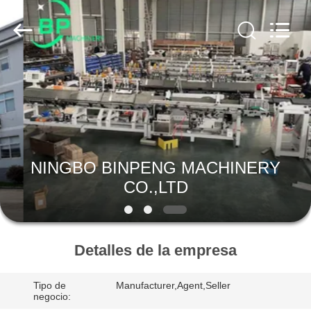
Proveedor.
Copyright
©
2021
-
2025
bp-
machine.com.
HOGAR
All
Rights
Reserved.
Developed
by
PRODUCTOS
ECER
SOBRE
NINGBO BINPENG MACHINERY
NOSOTROS
CO.,LTD
VIAJE
DE
Detalles de la empresa
LA
Tipo de
Manufacturer,Agent,Seller
FÁBRICA
negocio: