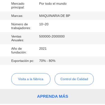
Mercado
Por todo el mundo
principal:
CONTROL
DE
Marcas:
MAQUINARIA DE BP
CALIDAD
Número de
10~20
trabajadores:
Ventas
500000-2000000
ÉNTRENOS
Anuales:
EN
Año de
2021
fundación:
CONTACTO
Exportación pc:
70% - 80%
CON
PIDA
Visita a la fábrica
Control de Calidad
UNA
CITA
APRENDA MÁS