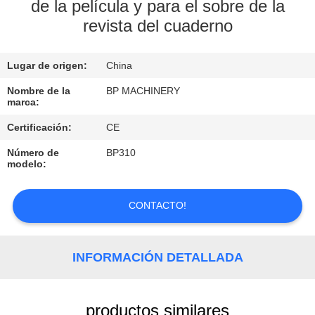
de la película y para el sobre de la
revista del cuaderno
CONTROL
DE
Lugar de origen:
China
CALIDAD
Nombre de la
BP MACHINERY
marca:
ÉNTRENOS
Certificación:
CE
EN
Número de
BP310
CONTACTO
modelo:
CON
CONTACTO!
PIDA
UNA
INFORMACIÓN DETALLADA
CITA
productos similares