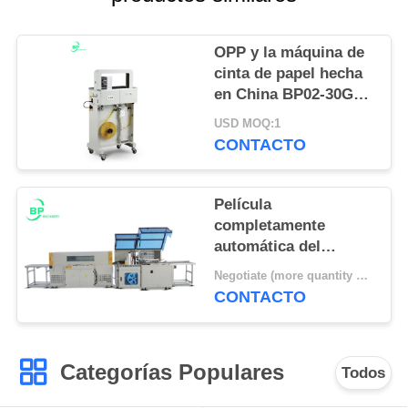
OPP y la máquina de
cinta de papel hecha
en China BP02-30G
hecha en China
USD MOQ:1
utilizado para portátil
CONTACTO
y otras correas
Película
completamente
automática del
sellador del borde y
Negotiate (more quantity more cheap ) MOQ:1 sistema
del encogimiento del
CONTACTO
calor de Pof y
embaladora
Categorías Populares
Todos