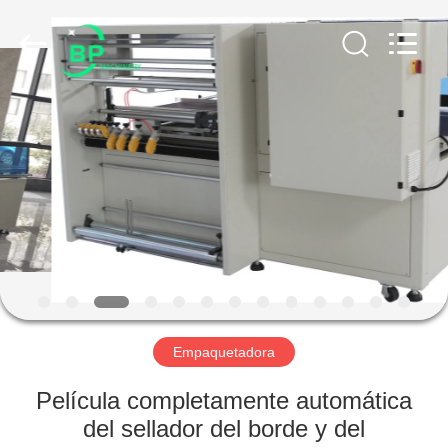
2021
-
2025
bp-
machine.com.
All
Rights
Reserved.
HOGAR
Developed
by
ECER
PRODUCTOS
SOBRE
NOSOTROS
VIAJE
DE
Empaquetadora
LA
Película completamente automática
FÁBRICA
del sellador del borde y del