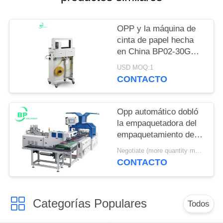
OPP y la máquina de
cinta de papel hecha
en China BP02-30G
hecha en China
USD MOQ:1
utilizado para portátil y
CONTACTO
otras correas
Opp automático dobló
la empaquetadora del
empaquetamiento de la
película y para el sobre
Negotiate (more quantity more cheap ) MOQ:1 sistema
de la revista del
CONTACTO
cuaderno
Categorías Populares
Todos