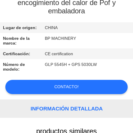
encogimiento del calor de Pof y
embaladora
CONTROL
DE
Lugar de origen:
CHINA
CALIDAD
Nombre de la
BP MACHINERY
marca:
ÉNTRENOS
Certificación:
CE certification
EN
Número de
GLP 5545H + GPS 5030LW
CONTACTO
modelo:
CON
CONTACTO!
PIDA
UNA
INFORMACIÓN DETALLADA
CITA
productos similares